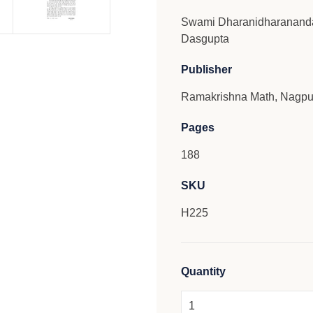
Swami Dharanidharananda
Dasgupta
Publisher
Ramakrishna Math, Nagpu
Pages
188
SKU
H225
Quantity