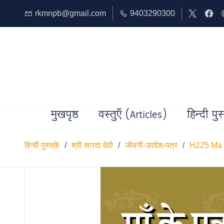
rkmnpb@gmail.com
9403290300
मुखपृष्ठ
वस्तुएँ (Articles)
हिन्दी पुस
हिन्दी पुस्तकें
/
श्री सारदा देवी
/
जीवनी-उपदेश-पत्र
/
H225 Ma Ke