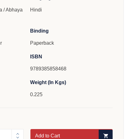
 / Abhaya
Hindi
Binding
r
Paperback
ISBN
9789385858468
Weight (In Kgs)
0.225
Add to Cart