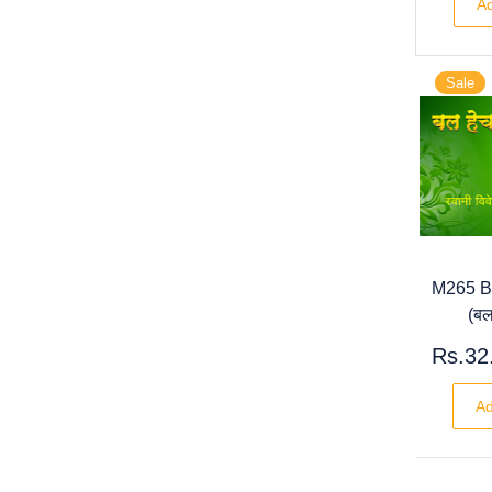
Ad
Sale
M265 B
(बल
Rs.32
Ad