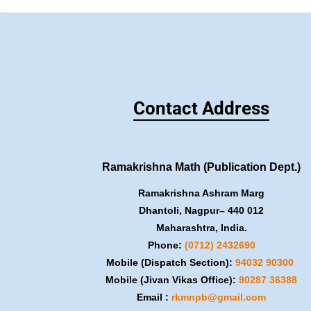
Contact Address
Ramakrishna Math (Publication Dept.)
Ramakrishna Ashram Marg
Dhantoli, Nagpur– 440 012
Maharashtra, India.
Phone:
(0712) 2432690
Mobile (Dispatch Section):
​94032 90300
Mobile (Jivan Vikas Office):
​90287 36388
Email :
rkmnpb@gmail.com