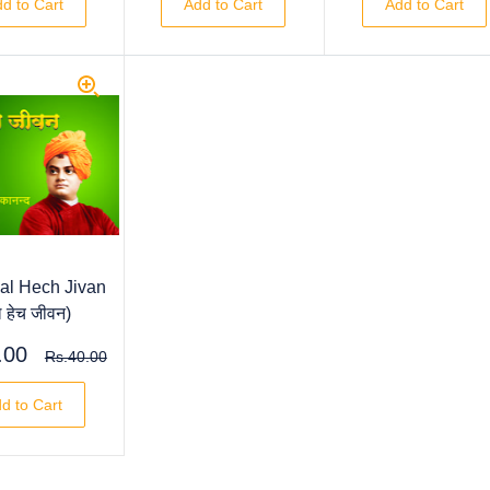
d to Cart
Add to Cart
Add to Cart
al Hech Jivan
 हेच जीवन)
.00
Rs.40.00
d to Cart