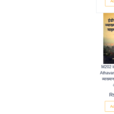
Ad
M202 I
Athavani
व्याख्या
R
Ad