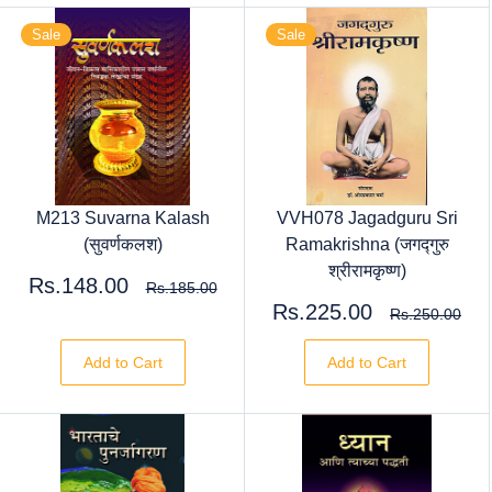
Sale
Sale
M213 Suvarna Kalash
VVH078 Jagadguru Sri
(सुवर्णकलश)
Ramakrishna (जगद्गुरु
श्रीरामकृष्ण)
Rs.148.00
Rs.185.00
Rs.225.00
Rs.250.00
Add to Cart
Add to Cart