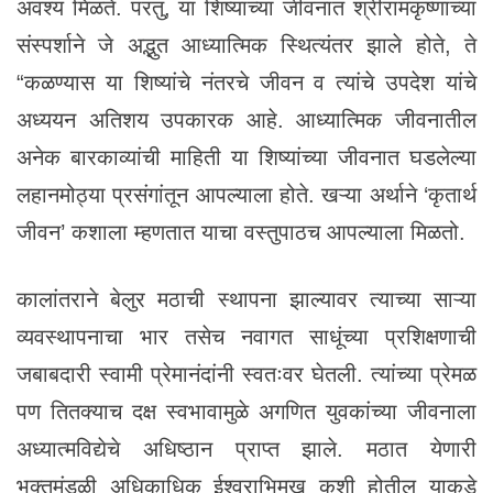
अवश्य मिळते. परंतु, या शिष्यांच्या जीवनात श्रीरामकृष्णांच्या
संस्पर्शाने जे अद्भुत आध्यात्मिक स्थित्यंतर झाले होते, ते
“कळण्यास या शिष्यांचे नंतरचे जीवन व त्यांचे उपदेश यांचे
अध्ययन अतिशय उपकारक आहे. आध्यात्मिक जीवनातील
अनेक बारकाव्यांची माहिती या शिष्यांच्या जीवनात घडलेल्या
लहानमोठ्या प्रसंगांतून आपल्याला होते. खऱ्या अर्थाने ‘कृतार्थ
जीवन’ कशाला म्हणतात याचा वस्तुपाठच आपल्याला मिळतो.
कालांतराने बेलुर मठाची स्थापना झाल्यावर त्याच्या साऱ्या
व्यवस्थापनाचा भार तसेच नवागत साधूंच्या प्रशिक्षणाची
जबाबदारी स्वामी प्रेमानंदांनी स्वतःवर घेतली. त्यांच्या प्रेमळ
पण तितक्याच दक्ष स्वभावामुळे अगणित युवकांच्या जीवनाला
अध्यात्मविद्येचे अधिष्ठान प्राप्त झाले. मठात येणारी
भक्तमंडळी अधिकाधिक ईश्वराभिमुख कशी होतील याकडे