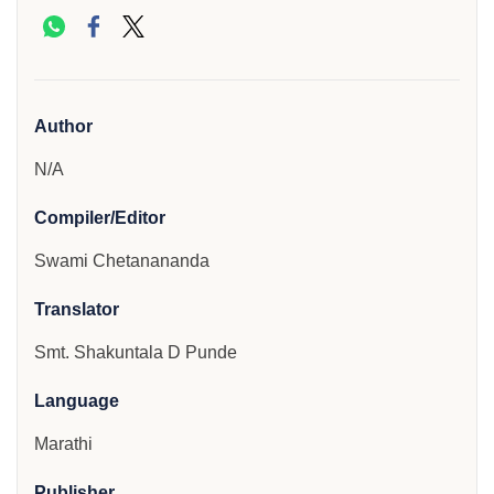
Author
N/A
Compiler/Editor
Swami Chetanananda
Translator
Smt. Shakuntala D Punde
Language
Marathi
Publisher