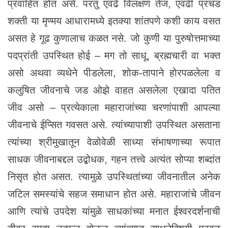
प्रवाहित होत असे. परंतु एवढे विलक्षण तेज, एवढी प्रचंड
शक्ती या मृण्मय आधारामध्ये इतक्या शांतपणे कशी काय वसत
असत हे गूढ कुणालाच कळत नसे. जो कुणी या पुरुषोत्तमाच्या
पदप्रांती उपस्थित होई – मग तो साधू, ब्रह्मचारी वा भक्त
असो अथवा व्यथेने पीडलेला, शोक-तापाने होरपळलेला व
कलुषित जीवनाचे जड ओझे वाहत असलेला एखादा पतित
जीव असो – प्रत्येकाला महाराजांच्या चरणांपाशी आपल्या
जीवनाचे ईप्सित गवसत असे. त्यांच्यापाशी उपस्थित असताना
त्यांच्या श्रीमुखातून वेळोवेळी साध्या संभाषणाच्या रूपात
साधक जीवनाबद्दल उद्बोधक, गहन तत्त्वे अत्यंत सोप्या शब्दांत
निसृत होत असत. त्यामुळे उपस्थितांच्या जीवनातील अनेक
जटिल समस्यांचे सहज समाधान होत असे. महाराजांचे जीवन
आणि त्यांचे उपदेश यांमुळे साधकांच्या मनात ईश्वरदर्शनाची