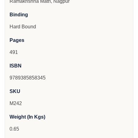
Ramakrishna Math, Nagpur
Binding
Hard Bound
Pages
491
ISBN
9789385858345
SKU
M242
Weight (In Kgs)
0.65