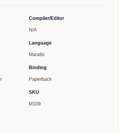
Compiler/Editor
N/A
Language
Marathi
Binding
r
Paperback
SKU
M109