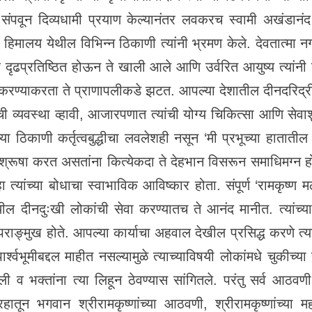
संपवून दिव्यधामी प्रयाण केल्यानंतर लवकरच स्वामी अखंडानंद 
 हिमालय येथील विभिन्न ठिकाणी त्यांनी भ्रमण केले. देवतात्मा
धे दृढप्रतिष्ठित होऊन ते खाली आले आणि उर्वरित आयुष्य त्यांनी न
दूर करण्याकरता ते प्राणापलीकडे झटत. आपल्या देशातील दीनदरिद्
न्नतीची व्यवस्था व्हावी, आजारपणात त्यांची योग्य चिकित्सा आणि सेवाशु
यांच्या ठिकाणी कर्तृत्वबुद्धीचा लवलेशही नसून ‘मी प्रभूच्या हाता
ाशुश्रूषा करत असतांना कित्येकदा ते देहभान विसरून समाधिमग्न हो
हा त्यांच्या बोधाचा स्वाभाविक आविष्कार होता. संपूर्ण ‘रामकृष
ील दीनदुःखी लोकांची सेवा करण्यातच ते आनंद मानीत. त्यांच्या 
ाङ्मुख होते. आपल्या कार्याचा अहवाल देखील प्रसिद्ध करणे त्यां
ा पार्श्वभूमीबद्दल माहीत नसल्यामुळे त्याच्याविषयी लोकांमधे चुक
 भक्तांना त्या लिहून ठेवण्यास सांगितले. परंतु सर्व आठवणी सांग
्रहातून भगवान श्रीरामकृष्णांच्या आठवणी, श्रीरामकृष्णांच्या म