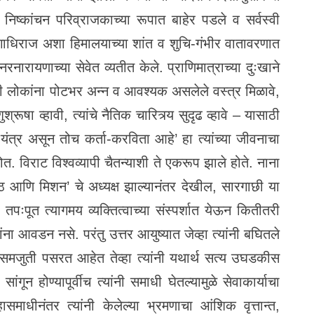
निष्कांचन परिव्राजकाच्या रूपात बाहेर पडले व सर्वस्वी
 नगाधिराज अशा हिमालयाच्या शांत व शुचि-गंभीर वातावरणात
रनारायणाच्या सेवेत व्यतीत केले. प्राणिमात्राच्या दुःखाने
री लोकांना पोटभर अन्न व आवश्यक असलेले वस्त्र मिळावे,
श्रूषा व्हावी, त्यांचे नैतिक चारित्र्य सुदृढ व्हावे – यासाठी
तील यंत्र असून तोच कर्ता-करविता आहे’ हा त्यांच्या जीवनाचा
त. विराट विश्वव्यापी चैतन्याशी ते एकरूप झाले होते. नाना
्ण मठ आणि मिशन’ चे अध्यक्ष झाल्यानंतर देखील, सारगाछी या
तपःपूत त्यागमय व्यक्तित्वाच्या संस्पर्शात येऊन कितीतरी
ना आवडन नसे. परंतु उत्तर आयुष्यात जेव्हा त्यांनी बघितले
ीच्या समजुती पसरत आहेत तेव्हा त्यांनी यथार्थ सत्य उघडकीस
ून होण्यापूर्वीच त्यांनी समाधी घेतल्यामुळे सेवाकार्याचा
हासमाधीनंतर त्यांनी केलेल्या भ्रमणाचा आंशिक वृत्तान्त,