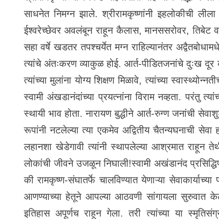
साधनेत निमग्न झाले. श्रीरामकृष्णांनी इहलोकीची लीला 
ईश्वरेच्छेवर अवलंबून राहून कैलास, मानससरोवर, तिबेट व
सहा वर्षे खडतर तपश्चर्येत मग्न राहिल्यानंतर अद्वैतबोधाम
त्यांचे अंतःकरण व्याकुळ होई. आर्त-पीडितजनांचे दुःख 
त्यांच्या मुलांना योग्य शिक्षण मिळावे, त्यांच्या स्वास्थ्यो
स्वामी अंखडानंदांच्या प्रयत्नांना विराम नव्हता. परंतु त्
स्थायी भाव होता. नारायण बुद्धीने आर्त-रुग्ण जनांची सेव
रूपांनी नटलेल्या त्या एकमेव अद्वितीय चैतन्यघनाची सेवा 
लहानशा खेडेगावी त्यांनी स्थापलेल्या आश्रमात राहून तेथ
लोकांची जीवने उजळून निघाली!स्वामी अखंडानंद प्रसिद्धिपर
की रामकृष्ण-संघातर्फे चालविण्यात येणाऱ्या सेवाकार्याच्य
आणण्याच्या हेतूने आपल्या आठवणी सांगायला सुरुवात केली व
इतिहास अपूर्णच राहून गेला. तरी त्यांच्या या स्मृतिसंग