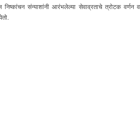
कांचन संन्याशांनी आरंभलेल्या सेवाव्रताचे त्रोटक वर्णन वाचत
ेतो.