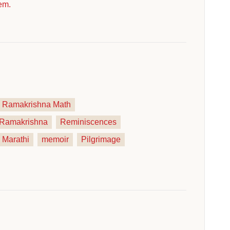
tem.
Ramakrishna Math
i Ramakrishna
Reminiscences
Marathi
memoir
Pilgrimage