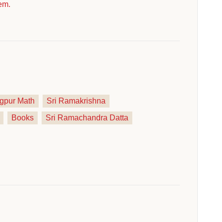
tem.
gpur Math
Sri Ramakrishna
Books
Sri Ramachandra Datta