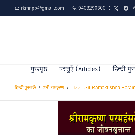
rkmnpb@gmail.com
9403290300
मुखपृष्ठ
वस्तुएँ (Articles)
हिन्दी पुस
हिन्दी पुस्तकें
/
श्री रामकृष्ण
/
H231 Sri Ramakrishna Paramahans