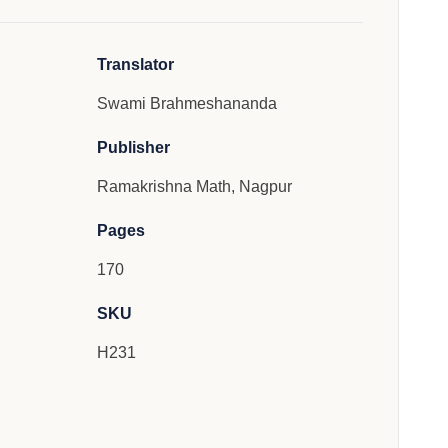
Translator
Swami Brahmeshananda
Publisher
Ramakrishna Math, Nagpur
Pages
170
SKU
H231