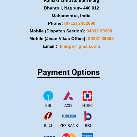
Ramakrishna Ashram Marg
Dhantoli, Nagpur– 440 012
Maharashtra, India.
Phone:
(0712) 2432690
Mobile (Dispatch Section):
​94032 90300
Mobile (Jivan Vikas Office):
​90287 36388
Email :
rkmnpb@gmail.com
Payment Options