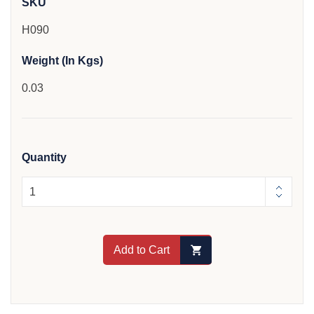
SKU
H090
Weight (In Kgs)
0.03
Quantity
Add to Cart