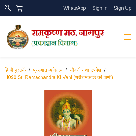
WhatsApp
Sign In
Sign Up
हिन्दी पुस्तकें
/
प्रख्यात व्यक्तित्व
/
जीवनी तथा उपदेश
/
H090 Sri Ramachandra Ki Vani (श्रीरामचन्द्र की वाणी)