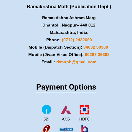
Ramakrishna Math (Publication Dept.)
Ramakrishna Ashram Marg
Dhantoli, Nagpur– 440 012
Maharashtra, India.
Phone:
(0712) 2432690
Mobile (Dispatch Section):
​94032 90300
Mobile (Jivan Vikas Office):
​90287 36388
Email :
rkmnpb@gmail.com
Payment Options