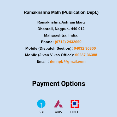
Ramakrishna Math (Publication Dept.)
Ramakrishna Ashram Marg
Dhantoli, Nagpur– 440 012
Maharashtra, India.
Phone:
(0712) 2432690
Mobile (Dispatch Section):
​94032 90300
Mobile (Jivan Vikas Office):
​90287 36388
Email :
rkmnpb@gmail.com
Payment Options