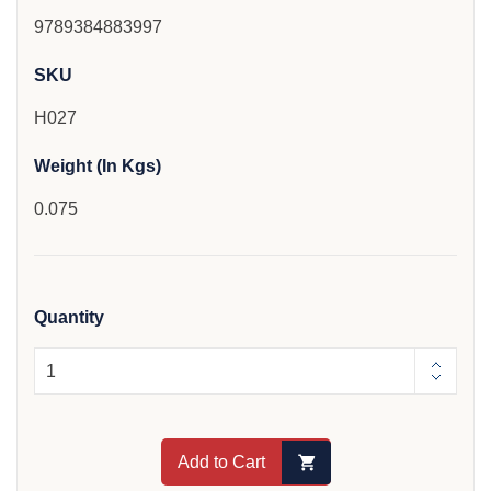
9789384883997
SKU
H027
Weight (In Kgs)
0.075
Quantity
Add to Cart